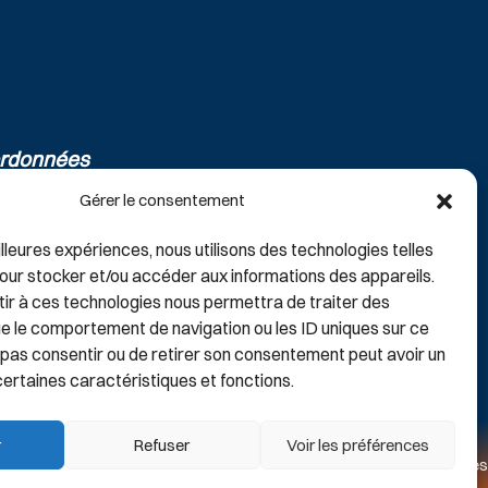
rdonnées
Réseaux sociaux
on Automobiles
Gérer le consentement
oute de Corbeil
0 Sainte Geneviève des Bois
illeures expériences, nous utilisons des technologies telles
our stocker et/ou accéder aux informations des appareils.
 01 69 46 63 00
tir à ces technologies nous permettra de traiter des
e le comportement de navigation ou les ID uniques sur ce
ne pas consentir ou de retirer son consentement peut avoir un
 certaines caractéristiques et fonctions.
r
Refuser
Voir les préférences
Mentions légales