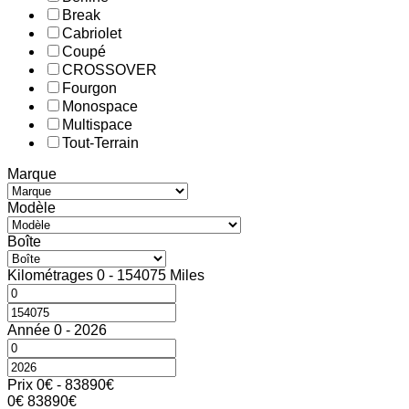
Break
Cabriolet
Coupé
CROSSOVER
Fourgon
Monospace
Multispace
Tout-Terrain
Marque
Modèle
Boîte
Kilométrages
0
-
154075
Miles
Année
0
-
2026
Prix
0
€
-
83890
€
0
€
83890
€