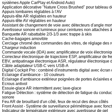
systèmes Apple CarPlay et Android Auto)
Application décorative "Nature Cross Brushed" pour tableau d
Appuis lombaires réglables à l'AV
Appuis-tête AR réglables en hauteur
Appuis-tête AV réglables en hauteur
Assistant de changement de voie avec détecteurs d'angle mort 
Avertisseur sonore et lumineux pour ceintures non attachées à 
Banquette AR rabattable 2/3-1/3 avec trappe à skis
Cache-bagages amovible
Cerclage chromé des commandes des vitres, de réglage des ré
Chargeur induction
Commande vocale (IDA) avec amplificateur de voix électroni
Correcteur électronique de trajectoire ESP, amplificateur de f
EBV, antipatinage électronique ASR, régulateur électronique
Câble adaptateur USB-C vers USB-A
Digital Cockpit Pro : combiné d'instruments digital avec écran 
Eclairage d'ambiance - 10 couleurs
Eclairage d'ambiance extérieur poignées de portes éclairées e
Ecrous antivol
Essuie-glace AR intermittent avec lave-glace
Fatigue Détection : système de détection de fatigue du condu
sonore
Feu AR de brouillard d'un côté, feux de recul des deux côtés
Front Assist - Système de surveillance périmétrique avec fonct
Indicateur de température extérieure avec avertisseur de gel