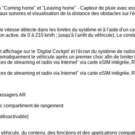
ons "Coming home" et "Leaving home" - Capteur de pluie avec es
ux sonores et visualisation de la distance des obstacles sur l'
e vitesse détecte dans les limites du système et à l'aide d'un ca
ion active, de 0 à 210 km/h ; jusqu'à l'arrêt du véhicule). Le con
ffichage sur le 'Digital Cockpit' et l'écran du système de radi
utomatiquement le véhicule après un premier choc afin de limiter 
 de streaming et radio via Internet" via carte eSIM intégrée, Ra
 de streaming et radio via Internet" via carte eSIM intégrée, Ra
passagers AR
vec compartiment de rangement
désactivable)
du véhicule, du contenu, des fonctions et des applications compa