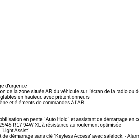
age d'urgence
n de la zone située AR du véhicule sur l'écran de la radio ou d
églables en hauteur, avec prétentionneurs
lergène et éléments de commandes à l'AR
bilisation en pente "Auto Hold" et assistant de démarrage en c
225/45 R17 94W XL à résistance au roulement optimisée
'Light Assist'
t de démarrage sans clé ‘Keyless Access' avec safelock, - Alar