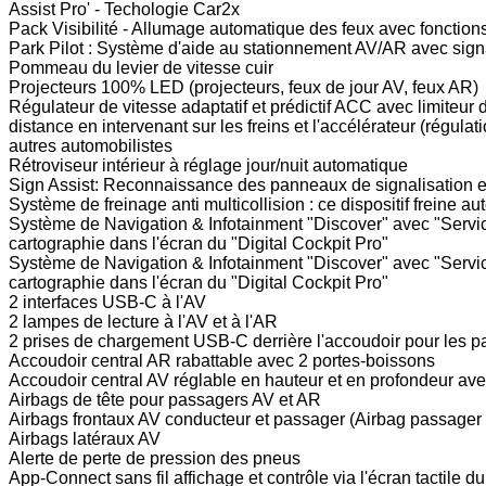
Assist Pro' - Techologie Car2x
Pack Visibilité - Allumage automatique des feux avec foncti
Park Pilot : Système d'aide au stationnement AV/AR avec signa
Pommeau du levier de vitesse cuir
Projecteurs 100% LED (projecteurs, feux de jour AV, feux AR)
Régulateur de vitesse adaptatif et prédictif ACC avec limiteur d
distance en intervenant sur les freins et l'accélérateur (régulat
autres automobilistes
Rétroviseur intérieur à réglage jour/nuit automatique
Sign Assist: Reconnaissance des panneaux de signalisation et a
Système de freinage anti multicollision : ce dispositif freine a
Système de Navigation & Infotainment "Discover" avec "Services
cartographie dans l'écran du "Digital Cockpit Pro"
Système de Navigation & Infotainment "Discover" avec "Services
cartographie dans l'écran du "Digital Cockpit Pro"
2 interfaces USB-C à l'AV
2 lampes de lecture à l'AV et à l'AR
2 prises de chargement USB-C derrière l'accoudoir pour les 
Accoudoir central AR rabattable avec 2 portes-boissons
Accoudoir central AV réglable en hauteur et en profondeur a
Airbags de tête pour passagers AV et AR
Airbags frontaux AV conducteur et passager (Airbag passager 
Airbags latéraux AV
Alerte de perte de pression des pneus
App-Connect sans fil affichage et contrôle via l'écran tactile 