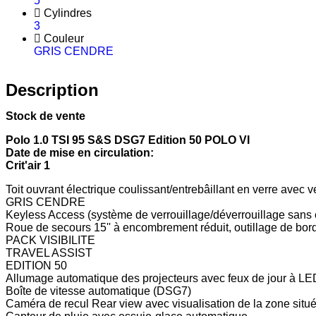
5
Cylindres
3
Couleur
GRIS CENDRE
Description
Stock de vente
Polo 1.0 TSI 95 S&S DSG7 Edition 50 POLO VI
Date de mise en circulation:
Crit'air 1
Toit ouvrant électrique coulissant/entrebâillant en verre avec 
GRIS CENDRE
Keyless Access (système de verrouillage/déverrouillage sans c
Roue de secours 15'' à encombrement réduit, outillage de bord e
PACK VISIBILITE
TRAVEL ASSIST
EDITION 50
Allumage automatique des projecteurs avec feux de jour à L
Boîte de vitesse automatique (DSG7)
Caméra de recul Rear view avec visualisation de la zone située