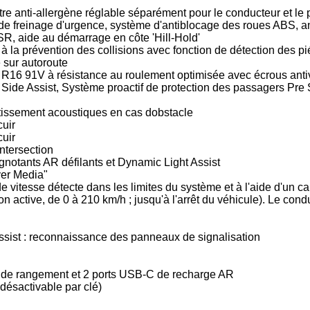
iltre anti-allergène réglable séparément pour le conducteur et l
r de freinage d'urgence, système d'antiblocage des roues ABS, 
MSR, aide au démarrage en côte 'Hill-Hold'
 à la prévention des collisions avec fonction de détection des p
e sur autoroute
5 R16 91V à résistance au roulement optimisée avec écrous anti
 Side Assist, Système proactif de protection des passagers Pre 
rtissement acoustiques en cas dobstacle
cuir
cuir
intersection
ignotants AR défilants et Dynamic Light Assist
ver Media"
e vitesse détecte dans les limites du système et à l'aide d'un ca
ion active, de 0 à 210 km/h ; jusqu'à l'arrêt du véhicule). Le con
Assist : reconnaissance des panneaux de signalisation
t de rangement et 2 ports USB-C de recharge AR
désactivable par clé)