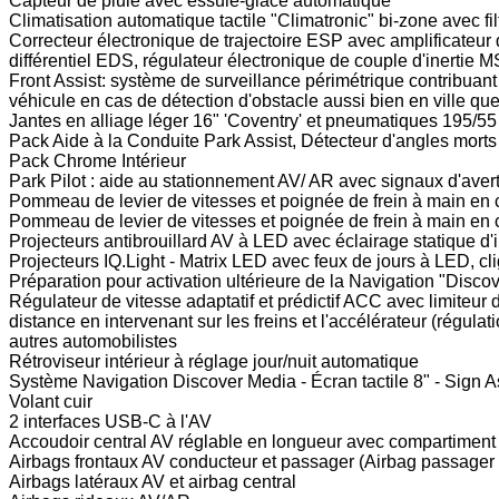
Capteur de pluie avec essuie-glace automatique
Climatisation automatique tactile "Climatronic" bi-zone avec f
Correcteur électronique de trajectoire ESP avec amplificateu
différentiel EDS, régulateur électronique de couple d'inertie 
Front Assist: système de surveillance périmétrique contribuant
véhicule en cas de détection d'obstacle aussi bien en ville qu
Jantes en alliage léger 16" 'Coventry' et pneumatiques 195/5
Pack Aide à la Conduite Park Assist, Détecteur d'angles morts
Pack Chrome Intérieur
Park Pilot : aide au stationnement AV/ AR avec signaux d'ave
Pommeau de levier de vitesses et poignée de frein à main en 
Pommeau de levier de vitesses et poignée de frein à main en 
Projecteurs antibrouillard AV à LED avec éclairage statique d'
Projecteurs IQ.Light - Matrix LED avec feux de jours à LED, cl
Préparation pour activation ultérieure de la Navigation "Disco
Régulateur de vitesse adaptatif et prédictif ACC avec limiteur d
distance en intervenant sur les freins et l'accélérateur (régulat
autres automobilistes
Rétroviseur intérieur à réglage jour/nuit automatique
Système Navigation Discover Media - Écran tactile 8" - Sign 
Volant cuir
2 interfaces USB-C à l'AV
Accoudoir central AV réglable en longueur avec compartimen
Airbags frontaux AV conducteur et passager (Airbag passager 
Airbags latéraux AV et airbag central