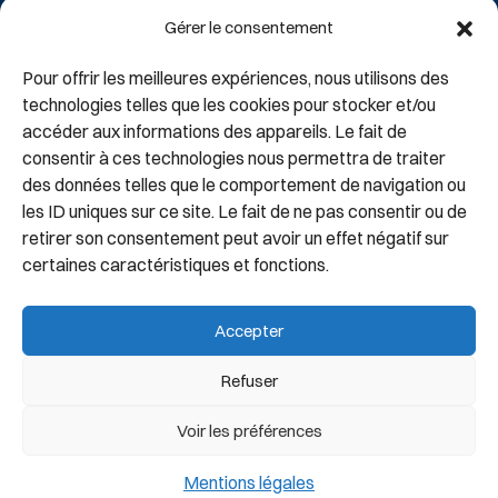
Le groupe
Coordonnées
Gérer le consentement
Notre histoire
Donjon Automobiles
Nos Concessions
107 route de Corbeil
Pour offrir les meilleures expériences, nous utilisons des
91700 Sainte Geneviève des
technologies telles que les cookies pour stocker et/ou
Recrutements
accéder aux informations des appareils. Le fait de
Bois
Offres d’emploi
consentir à ces technologies nous permettra de traiter
Candidatures
des données telles que le comportement de navigation ou
Tél : 01 69 46 63 00
les ID uniques sur ce site. Le fait de ne pas consentir ou de
retirer son consentement peut avoir un effet négatif sur
certaines caractéristiques et fonctions.
Réseaux sociaux
Accepter
Refuser
© 2024 Groupe Donjon. Tous droits réservés.
Voir les préférences
Mentions légales
Mentions légales