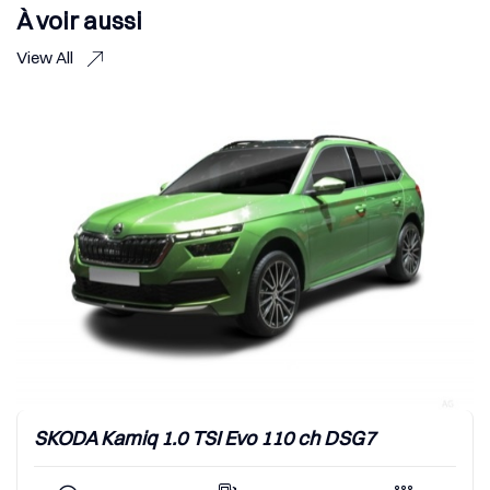
À voir aussi
View All
VOLKSWAG
amiq 1.0 TSI Evo 110 ch DSG7
DSG7