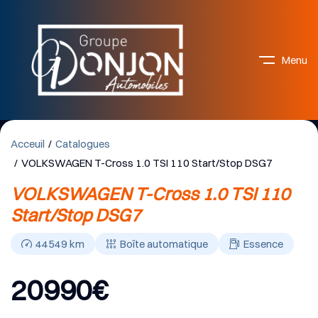
Menu
Acceuil
Catalogues
VOLKSWAGEN T-Cross 1.0 TSI 110 Start/Stop DSG7
VOLKSWAGEN T-Cross 1.0 TSI 110
Start/Stop DSG7
44549
km
Boîte automatique
Essence
20990
€