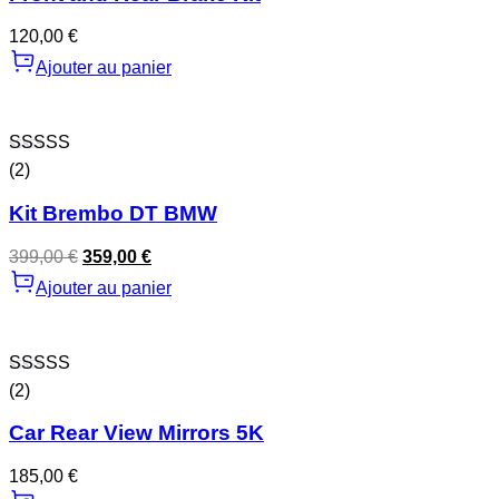
120,00
€
Ajouter au panier
Note
4.00
(2)
sur 5
Kit Brembo DT BMW
399,00
€
359,00
€
Ajouter au panier
Note
4.50
(2)
sur 5
Car Rear View Mirrors 5K
185,00
€