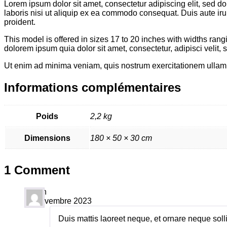
Lorem ipsum dolor sit amet, consectetur adipiscing elit, sed 
laboris nisi ut aliquip ex ea commodo consequat. Duis aute irure
proident.
This model is offered in sizes 17 to 20 inches with widths ra
dolorem ipsum quia dolor sit amet, consectetur, adipisci veli
Ut enim ad minima veniam, quis nostrum exercitationem ullam c
Informations complémentaires
Poids
2,2 kg
Dimensions
180 × 50 × 30 cm
1 Comment
admin
22 novembre 2023
Duis mattis laoreet neque, et ornare neque soll