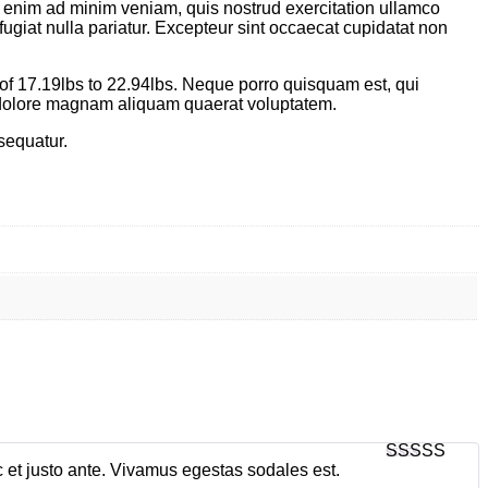
t enim ad minim veniam, quis nostrud exercitation ullamco
fugiat nulla pariatur. Excepteur sint occaecat cupidatat non
 of 17.19lbs to 22.94lbs. Neque porro quisquam est, qui
t dolore magnam aliquam quaerat voluptatem.
sequatur.
c et justo ante. Vivamus egestas sodales est.
4
out of 5