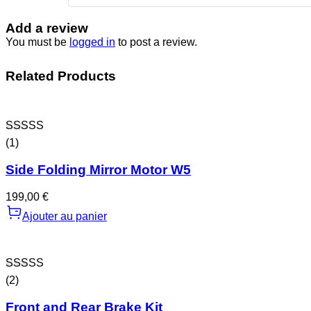
Add a review
You must be
logged in
to post a review.
Related Products
Note
5.00
(1)
sur 5
Side Folding Mirror Motor W5
199,00
€
Ajouter au panier
Note
4.50
(2)
sur 5
Front and Rear Brake Kit