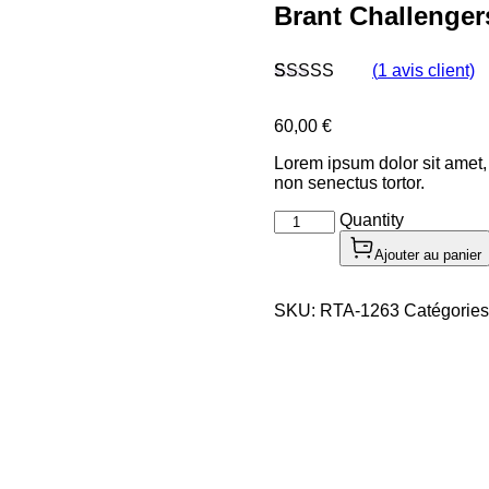
Brant Challenger
(
1
avis client)
Noté
1
4.00
sur 5
60,00
€
basé sur
notation
Lorem ipsum dolor sit amet, 
client
non senectus tortor.
Quantity
Ajouter au panier
SKU:
RTA-1263
Catégories