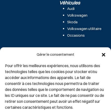
Véhicules
Audi
Volkswagen
Skoda
Volkswagen utilitaire
Occasions
Le groupe
Coordonnées
Gérer le consentement
Notre histoire
Donjon Automobiles
Nos Concessions
107 route de Corbeil
Pour offrir les meilleures expériences, nous utilisons des
91700 Sainte Geneviève des
technologies telles que les cookies pour stocker et/ou
Recrutements
accéder aux informations des appareils. Le fait de
Bois
Offres d’emploi
consentir à ces technologies nous permettra de traiter
Candidatures
des données telles que le comportement de navigation ou
Tél : 01 69 46 63 00
les ID uniques sur ce site. Le fait de ne pas consentir ou de
retirer son consentement peut avoir un effet négatif sur
certaines caractéristiques et fonctions.