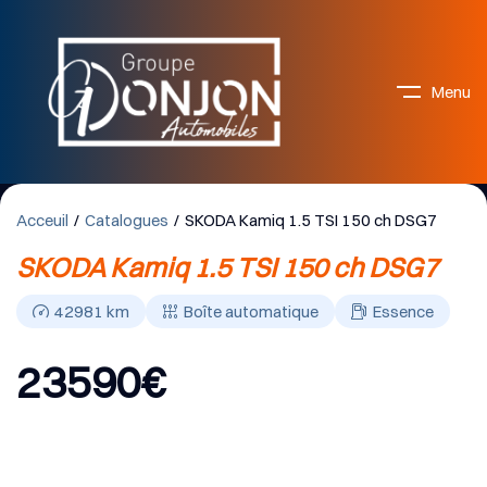
Menu
Acceuil
Catalogues
SKODA Kamiq 1.5 TSI 150 ch DSG7
SKODA Kamiq 1.5 TSI 150 ch DSG7
42981
km
Boîte automatique
Essence
23590
€