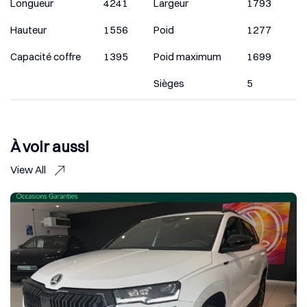
Longueur
4241
Largeur
1793
Hauteur
1556
Poid
1277
Capacité coffre
1395
Poid maximum
1699
Sièges
5
À voir aussi
View All