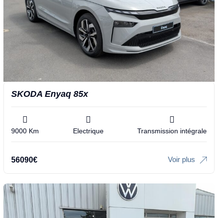
SKODA Enyaq 85x
9000 Km
Electrique
Transmission intégrale
Voir plus
56090
€